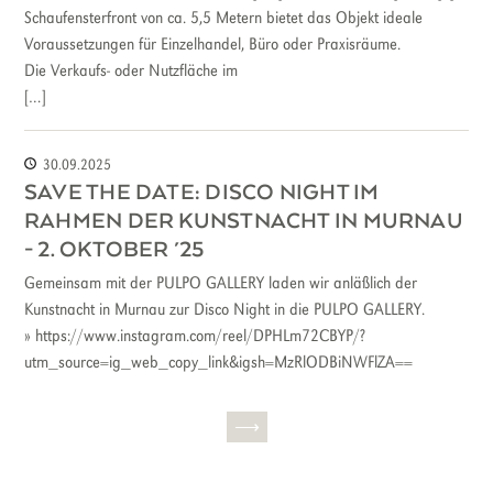
Schaufensterfront von ca. 5,5 Metern bietet das Objekt ideale
Voraussetzungen für Einzelhandel, Büro oder Praxisräume.
Die Verkaufs- oder Nutzfläche im
[…]
30.09.2025
SAVE THE DATE: DISCO NIGHT IM
RAHMEN DER KUNSTNACHT IN MURNAU
- 2. OKTOBER ´25
Gemeinsam mit der PULPO GALLERY laden wir anläßlich der
Kunstnacht in Murnau zur Disco Night in die PULPO GALLERY.
» https://www.instagram.com/reel/DPHLm72CBYP/?
utm_source=ig_web_copy_link&igsh=MzRlODBiNWFlZA==
Seitennummerierung
Nächste
⟶
Seite