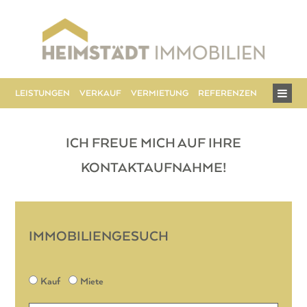
Hauptmenü
LEISTUNGEN
VERKAUF
VERMIETUNG
REFERENZEN
ÜBER UN
ICH FREUE MICH AUF IHRE
KONTAKTAUFNAHME!
IMMOBILIENGESUCH
Vertriebsart
Kauf
Miete