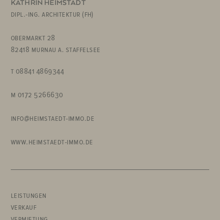
KATHRIN HEIMSTÄDT
dipl.-ing. architektur (fh)
obermarkt 28
82418 murnau a. staffelsee
t 08841 4869344
m 0172 5266630
info@heimstaedt-immo.de
www.heimstaedt-immo.de
HAUPTMENÜ
leistungen
verkauf
vermietung