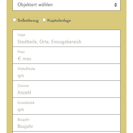
Objektart
Nutzungsart
Selbstbezug
Kapitalanlage
Objektdetails
Lage
Preis
Wohnfläche
Zimmer
Grundstück
Baujahr