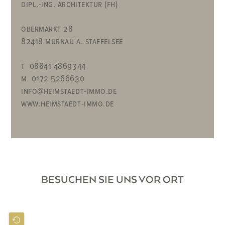
dipl.-ing. architektur (fh)
obermarkt 28
82418 murnau a. staffelsee
t
08841 4869344
m
0172 5266630
info@heimstaedt-immo.de
www.heimstaedt-immo.de
BESUCHEN SIE UNS VOR ORT