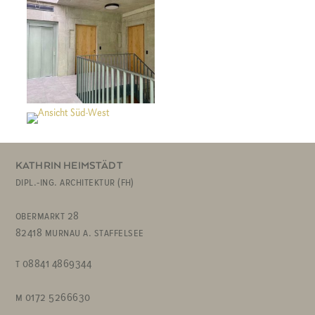
KATHRIN HEIMSTÄDT
dipl.-ing. architektur (fh)
obermarkt 28
82418 murnau a. staffelsee
t 08841 4869344
m 0172 5266630